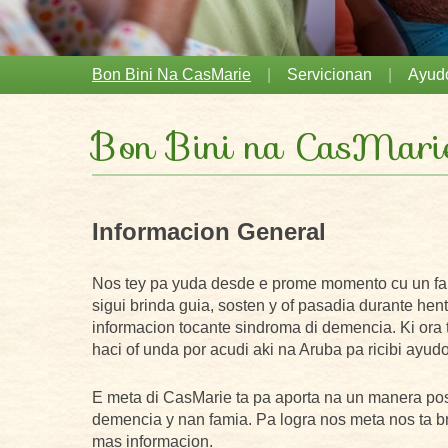
Skip to content
Bon Bini Na CasMarie
Servicionan
Ayud
Bon Bini na CasMari
Informacion General
Nos tey pa yuda desde e prome momento cu un fami
sigui brinda guia, sosten y of pasadia durante hen
informacion tocante sindroma di demencia. Ki ora 
haci of unda por acudi aki na Aruba pa ricibi ayudo
E meta di CasMarie ta pa aporta na un manera posit
demencia y nan famia. Pa logra nos meta nos ta br
mas informacion.