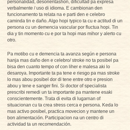
personalidad, desorientashon, dificultad pa expresa
verbalmente / uso di idioma. E cambionan den
funcionamento ta relata na e parti den e celebro
caminda tin e daño. Algo hopi typico ta cu e actitud di un
persona cu un demencia vascular por fluctua hopi. Tin
dia y tin momento cu e por ta hopi mas mihor y alerto cu
otro.
Pa motibo cu e demencia ta avanza según e persona
hanja mas daño den e celebro/ stroke no ta posibel pa
bisa den cuanto tempo of con liher e malesa aki lo
desaroya. Importante ta pa tene e riesgo pa mas stroke
lo mas abou posibel dor di tene entre otro e presion
abou y tene e sanger fini. Si doctor of specialista
prescribi remedi un ta importante pa mantene esaki
conscientemente. Trata di evita di lugarnan of
situacionan cu ta crea stress cerca e persona. Keda lo
mas activo posibel, practica movecion y mantene un
bon alimentación. Participacion na un centro di
actividad ta un recomendación.