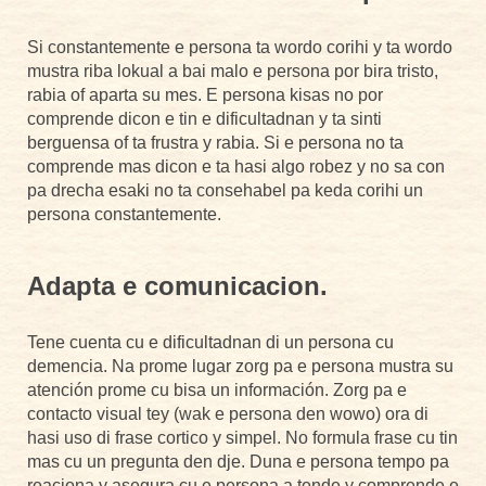
Si constantemente e persona ta wordo corihi y ta wordo
mustra riba lokual a bai malo e persona por bira tristo,
rabia of aparta su mes. E persona kisas no por
comprende dicon e tin e dificultadnan y ta sinti
berguensa of ta frustra y rabia. Si e persona no ta
comprende mas dicon e ta hasi algo robez y no sa con
pa drecha esaki no ta consehabel pa keda corihi un
persona constantemente.
Adapta e comunicacion.
Tene cuenta cu e dificultadnan di un persona cu
demencia. Na prome lugar zorg pa e persona mustra su
atención prome cu bisa un información. Zorg pa e
contacto visual tey (wak e persona den wowo) ora di
hasi uso di frase cortico y simpel. No formula frase cu tin
mas cu un pregunta den dje. Duna e persona tempo pa
reaciona y asegura cu e persona a tende y comprende e