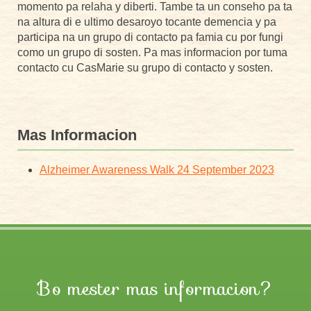
momento pa relaha y diberti. Tambe ta un conseho pa ta
na altura di e ultimo desaroyo tocante demencia y pa
participa na un grupo di contacto pa famia cu por fungi
como un grupo di sosten. Pa mas informacion por tuma
contacto cu CasMarie su grupo di contacto y sosten.
Mas Informacion
Alzheimer Awareness Walk 24 September 2023
Bo mester mas informacion?