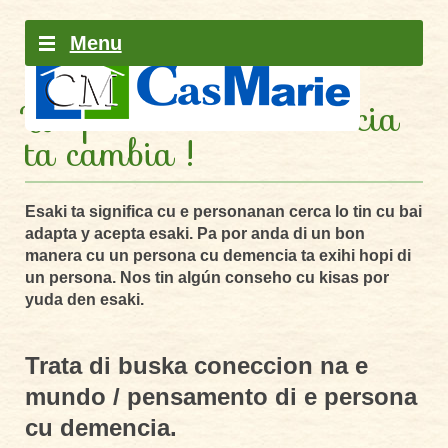
Skip to content
Menu
Un persona cu demencia
ta cambia !
Esaki ta significa cu e personanan cerca lo tin cu bai
adapta y acepta esaki. Pa por anda di un bon
manera cu un persona cu demencia ta exihi hopi di
un persona. Nos tin algún conseho cu kisas por
yuda den esaki.
Trata di buska coneccion na e
mundo / pensamento di e persona
cu demencia.