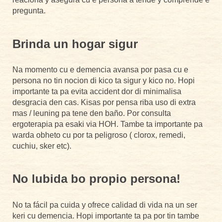
pregunta.
Brinda un hogar sigur
Na momento cu e demencia avansa por pasa cu e
persona no tin nocion di kico ta sigur y kico no. Hopi
importante ta pa evita accident dor di minimalisa
desgracia den cas. Kisas por pensa riba uso di extra
mas / leuning pa tene den baño. Por consulta
ergoterapia pa esaki via HOH. Tambe ta importante pa
warda obheto cu por ta peligroso ( clorox, remedi,
cuchiu, sker etc).
No lubida bo propio persona!
No ta fácil pa cuida y ofrece calidad di vida na un ser
keri cu demencia. Hopi importante ta pa por tin tambe